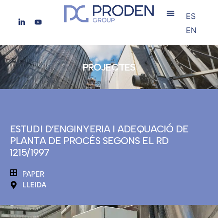
ES
EN
PROJECTES
ESTUDI D’ENGINYERIA I ADEQUACIÓ DE
PLANTA DE PROCÉS SEGONS EL RD
1215/1997
PAPER
LLEIDA