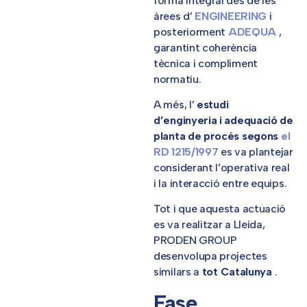
forma integral des de les
àrees d’
ENGINEERING
i
posteriorment
ADEQUA
,
garantint coherència
tècnica i compliment
normatiu.
A més, l’
estudi
d’enginyeria i adequació de
planta de procés segons
el
RD 1215/1997
es va plantejar
considerant l’operativa real
i la interacció entre equips.
Tot i que aquesta actuació
es va realitzar a Lleida,
PRODEN GROUP
desenvolupa projectes
similars a
tot Catalunya
.
Fase