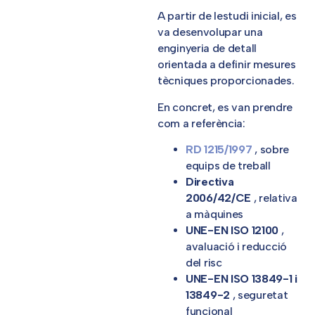
A partir de lestudi inicial, es
va desenvolupar una
enginyeria de detall
orientada a definir mesures
tècniques proporcionades.
En concret, es van prendre
com a referència:
RD 1215/1997
, sobre
equips de treball
Directiva
2006/42/CE
, relativa
a màquines
UNE-EN ISO 12100
,
avaluació i reducció
del risc
UNE-EN ISO 13849-1 i
13849-2
, seguretat
funcional