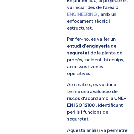
En primer lloc, el projecte es
va iniciar des de l’àrea d’
ENGINEERING
, amb un
enfocament tècnic i
estructurat.
Per fer-ho, es va fer un
estudi d’enginyeria de
seguretat
de la planta de
procés, incloent-hi equips,
accessos i zones
operatives.
Així mateix, es va dur a
terme una avaluació de
riscos d’acord amb la
UNE-
EN ISO 12100
, identificant
perills i funcions de
seguretat.
Aquesta anàlisi va permetre