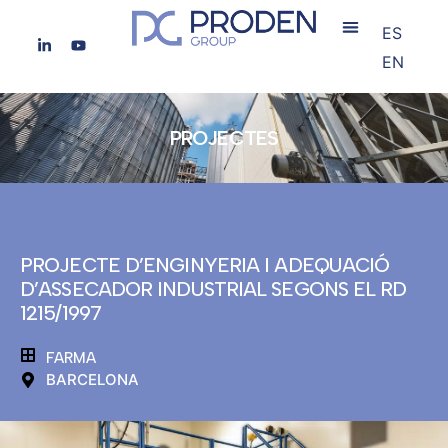
ES
EN
PROJECTES
PROJECTE D’ENGINYERIA I ADEQUACIÓ
D’ASSECADOR INDUSTRIAL SEGONS EL RD
1215/1997
FARMA
BARCELONA