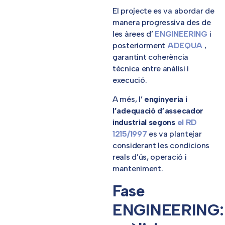
El projecte es va abordar de
manera progressiva des de
les àrees d’
ENGINEERING
i
posteriorment
ADEQUA
,
garantint coherència
tècnica entre anàlisi i
execució.
A més, l’
enginyeria i
l’adequació d’assecador
industrial segons
el RD
1215/1997
es va plantejar
considerant les condicions
reals d’ús, operació i
manteniment.
Fase
ENGINEERING: