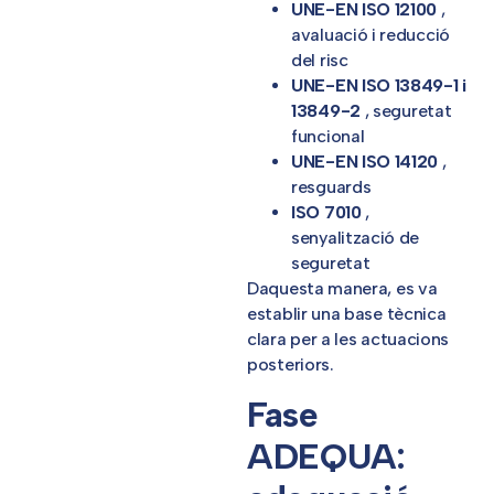
UNE-EN ISO 12100
,
avaluació i reducció
del risc
UNE-EN ISO 13849-1 i
13849-2
, seguretat
funcional
UNE-EN ISO 14120
,
resguards
ISO 7010
,
senyalització de
seguretat
Daquesta manera, es va
establir una base tècnica
clara per a les actuacions
posteriors.
Fase
ADEQUA: