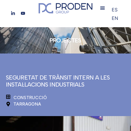
ES
EN
PROJECTES
SEGURETAT DE TRÀNSIT INTERN A LES
INSTAL·LACIONS INDUSTRIALS
CONSTRUCCIÓ
TARRAGONA