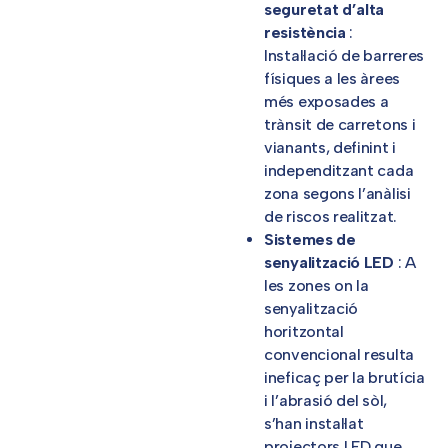
seguretat d’alta
resistència
:
Instal·lació de barreres
físiques a les àrees
més exposades a
trànsit de carretons i
vianants, definint i
independitzant cada
zona segons l’anàlisi
de riscos realitzat.
Sistemes de
senyalització LED
: A
les zones on la
senyalització
horitzontal
convencional resulta
ineficaç per la brutícia
i l’abrasió del sòl,
s’han instal·lat
projectors LED que