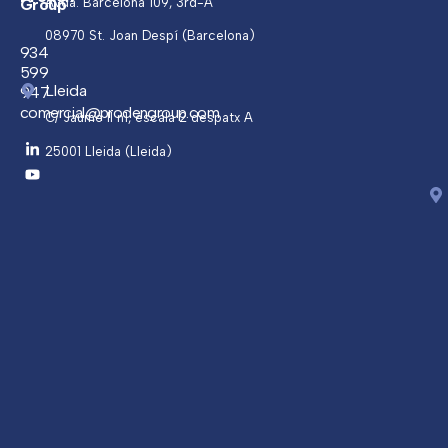
Group
Avda. Barcelona 109, 3rd-A
08970 St. Joan Despí (Barcelona)
934
599
Lleida
947
comercial@prodengroup.com
C/ Jaume ll n1, escala 2 despatx A
25001 Lleida (Lleida)