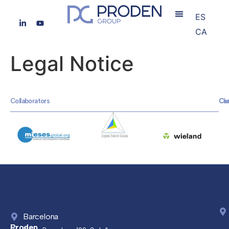
ES
CA
Legal Notice
Collaborators
Clu
Cer
Barcelona
Proden