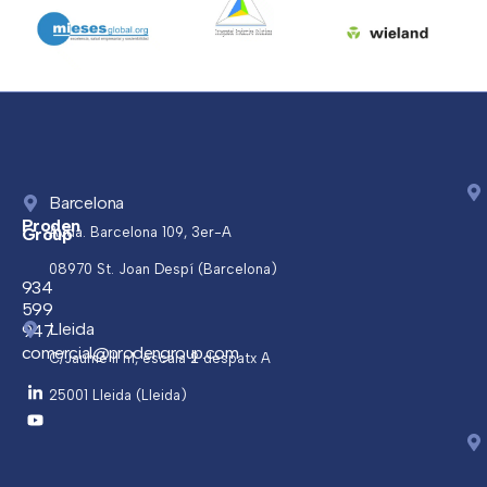
Barcelona
Proden
Group
Avda. Barcelona 109, 3er-A
08970 St. Joan Despí (Barcelona)
934
599
Lleida
947
comercial@prodengroup.com
C/Jaume ll n1, escala 2 despatx A
25001 Lleida (Lleida)