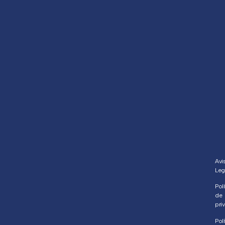
Avi
Leg
Polí
de
pri
Polí