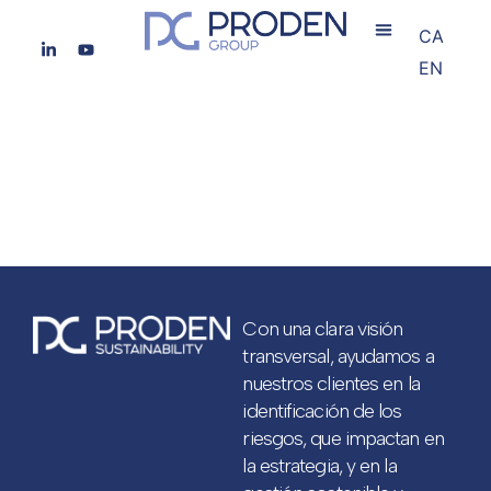
CA
EN
SUSTAINABILITY
Con una clara visión
transversal, ayudamos a
nuestros clientes en la
identificación de los
riesgos, que impactan en
la estrategia, y en la