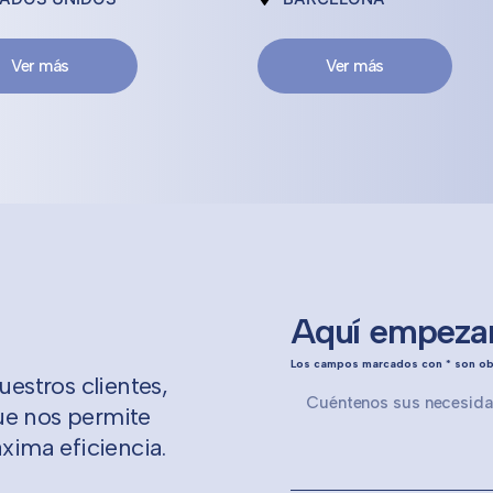
Ver más
Ver más
Aquí empezam
Los campos marcados con * son ob
estros clientes,
ue nos permite
áxima eficiencia.